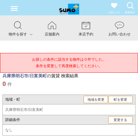
お気に入り
検索条件
物件を探す
店舗案内
来店予約
お問い合わせ
お探しの条件に該当する物件は０件でした。

条件を変更して再度検索してください。
兵庫県明石市/日富美町
の賃貸 検索結果
0
件
地域・町
地域を変更
町を変更
兵庫県明石市/日富美町
詳細条件
変更する
なし