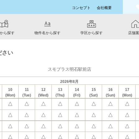
コンセプト
会社概要
から探す
物件名から探す
学区から探す
店舗
ださい
スモプラス明石駅前店
2026年8月
10
11
12
13
14
15
16
17
(Mon)
(Tue)
(Wed)
(Thu)
(Fri)
(Sat)
(Sun)
(Mon)
△
△
△
△
△
△
△
△
△
△
△
△
△
△
△
△
△
△
△
△
△
△
△
△
△
△
△
△
△
△
△
△