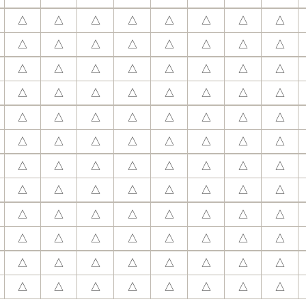
△
△
△
△
△
△
△
△
△
△
△
△
△
△
△
△
△
△
△
△
△
△
△
△
△
△
△
△
△
△
△
△
△
△
△
△
△
△
△
△
△
△
△
△
△
△
△
△
△
△
△
△
△
△
△
△
△
△
△
△
△
△
△
△
△
△
△
△
△
△
△
△
△
△
△
△
△
△
△
△
△
△
△
△
△
△
△
△
△
△
△
△
△
△
△
△