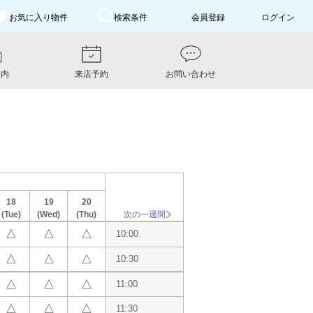
お気に入り
物件
検索条件
会員登録
ログイン
案内
来店予約
お問い合わせ
18
19
20
(Tue)
(Wed)
(Thu)
次の一週間
△
△
△
10:00
△
△
△
10:30
△
△
△
11:00
△
△
△
11:30