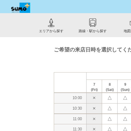
エリアから探す
路線・駅から探す
地図
ご希望の来店日時を選択してく
7
8
9
(Fri)
(Sat)
(Sun)
△
△
10:00
△
△
10:30
△
△
11:00
△
△
11:30